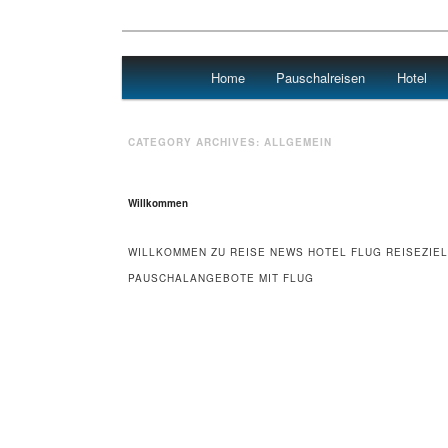
Main menu
Home
Pauschalreisen
Hotel
Skip to primary content
Skip to secondary content
Urlaub
CATEGORY ARCHIVES:
ALLGEMEIN
Willkommen
WILLKOMMEN ZU REISE NEWS HOTEL FLUG REISEZIEL
PAUSCHALANGEBOTE MIT FLUG