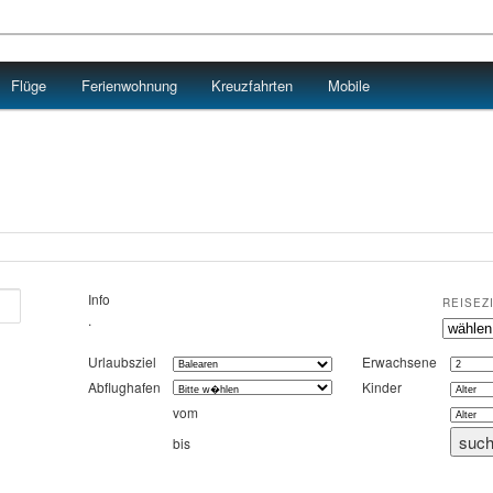
Flüge
Ferienwohnung
Kreuzfahrten
Mobile
Info
REISEZ
.
Urlaubsziel
Erwachsene
Abflughafen
Kinder
vom
bis