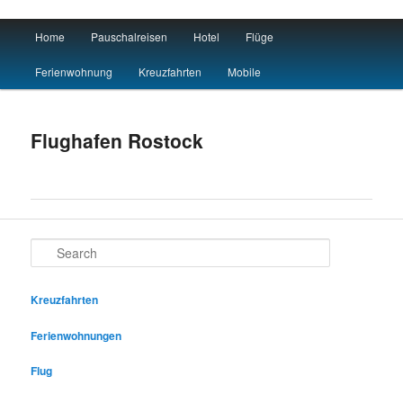
Main menu
Home
Pauschalreisen
Hotel
Flüge
Skip to primary content
Skip to secondary content
Flug Hotel
Ferienwohnung
Kreuzfahrten
Mobile
Flughafen Rostock
Search
Kreuzfahrten
Ferienwohnungen
Flug