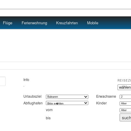
Flüge
Ferienwohnung
Kreuzfahrten
Mobile
Info
REISEZ
.
Urlaubsziel
Erwachsene
Abflughafen
Kinder
vom
bis