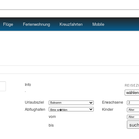
Flüge
Ferienwohnung
Kreuzfahrten
Mobile
Info
REISEZ
.
Urlaubsziel
Erwachsene
Abflughafen
Kinder
vom
bis