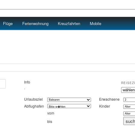
Flüge
Ferienwohnung
Kreuzfahrten
Mobile
Info
REISEZ
.
Urlaubsziel
Erwachsene
Abflughafen
Kinder
vom
bis