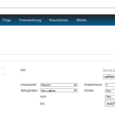
Flüge
Ferienwohnung
Kreuzfahrten
Mobile
Info
REISEZ
.
Urlaubsziel
Erwachsene
Abflughafen
Kinder
vom
bis