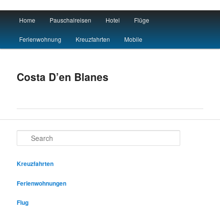
Main menu
Home
Pauschalreisen
Hotel
Flüge
Skip to primary content
Skip to secondary content
Reisen Hotel Flug
Ferienwohnung
Kreuzfahrten
Mobile
Costa D’en Blanes
Search
Kreuzfahrten
Ferienwohnungen
Flug