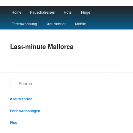
Main menu
Home
Pauschalreisen
Hotel
Flüge
Skip to primary content
Skip to secondary content
Reisen Hotel Flug
Ferienwohnung
Kreuzfahrten
Mobile
Last-minute Mallorca
Search
Kreuzfahrten
Ferienwohnungen
Flug