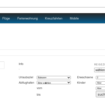
Flüge
Ferienwohnung
Kreuzfahrten
Mobile
Info
REISEZ
.
Urlaubsziel
Erwachsene
Abflughafen
Kinder
vom
bis