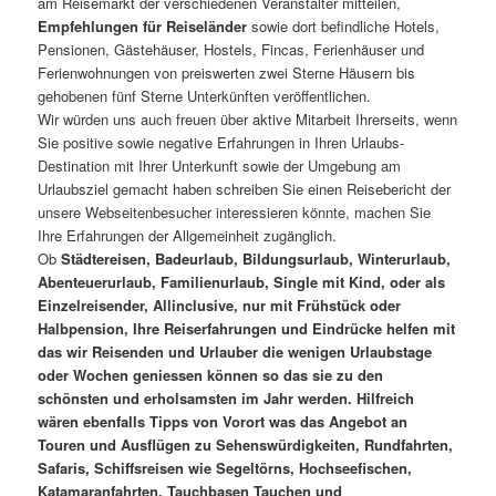
am Reisemarkt der verschiedenen Veranstalter mitteilen,
Empfehlungen für Reiseländer
sowie dort befindliche Hotels,
Pensionen, Gästehäuser, Hostels, Fincas, Ferienhäuser und
Ferienwohnungen von preiswerten zwei Sterne Häusern bis
gehobenen fünf Sterne Unterkünften veröffentlichen.
Wir würden uns auch freuen über aktive Mitarbeit Ihrerseits, wenn
Sie positive sowie negative Erfahrungen in Ihren Urlaubs-
Destination mit Ihrer Unterkunft sowie der Umgebung am
Urlaubsziel gemacht haben schreiben Sie einen Reisebericht der
unsere Webseitenbesucher interessieren könnte, machen Sie
Ihre Erfahrungen der Allgemeinheit zugänglich.
Ob
Städtereisen, Badeurlaub, Bildungsurlaub, Winterurlaub,
Abenteuerurlaub, Familienurlaub, Single mit Kind, oder als
Einzelreisender, Allinclusive, nur mit Frühstück oder
Halbpension, Ihre Reiserfahrungen und Eindrücke helfen mit
das wir Reisenden und Urlauber die wenigen Urlaubstage
oder Wochen geniessen können so das sie zu den
schönsten und erholsamsten im Jahr werden. Hilfreich
wären ebenfalls Tipps von Vorort was das Angebot an
Touren und Ausflügen zu Sehenswürdigkeiten, Rundfahrten,
Safaris, Schiffsreisen wie Segeltörns, Hochseefischen,
Katamaranfahrten, Tauchbasen Tauchen und