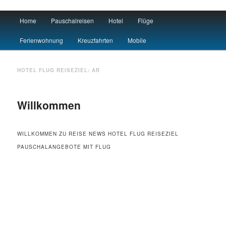
Main menu
Home
Pauschalreisen
Hotel
Flüge
Skip to primary content
Skip to secondary content
Urlaub
Ferienwohnung
Kreuzfahrten
Mobile
HOTEL FLUG REISEZIEL:
AR
Willkommen
WILLKOMMEN ZU REISE NEWS HOTEL FLUG REISEZIEL
PAUSCHALANGEBOTE MIT FLUG