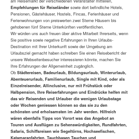
am Reisemarkt der verschiedenen Veranstalter mitteilen,
Empfehlungen für Reiseländer
sowie dort befindliche Hotels,
Pensionen, Gästehäuser, Hostels, Fincas, Ferienhäuser und
Ferienwohnungen von preiswerten zwei Sterne Häusern bis
gehobenen fünf Sterne Unterkünften veröffentlichen.
Wir würden uns auch freuen über aktive Mitarbeit Ihrerseits, wenn
Sie positive sowie negative Erfahrungen in Ihren Urlaubs-
Destination mit Ihrer Unterkunft sowie der Umgebung am
Urlaubsziel gemacht haben schreiben Sie einen Reisebericht der
unsere Webseitenbesucher interessieren könnte, machen Sie
Ihre Erfahrungen der Allgemeinheit zugänglich.
Ob
Städtereisen, Badeurlaub, Bildungsurlaub, Winterurlaub,
Abenteuerurlaub, Familienurlaub, Single mit Kind, oder als
Einzelreisender, Allinclusive, nur mit Frühstück oder
Halbpension, Ihre Reiserfahrungen und Eindrücke helfen mit
das wir Reisenden und Urlauber die wenigen Urlaubstage
oder Wochen geniessen können so das sie zu den
schönsten und erholsamsten im Jahr werden. Hilfreich
wären ebenfalls Tipps von Vorort was das Angebot an
Touren und Ausflügen zu Sehenswürdigkeiten, Rundfahrten,
Safaris, Schiffsreisen wie Segeltörns, Hochseefischen,
Katamaranfahrten, Tauchbasen Tauchen und