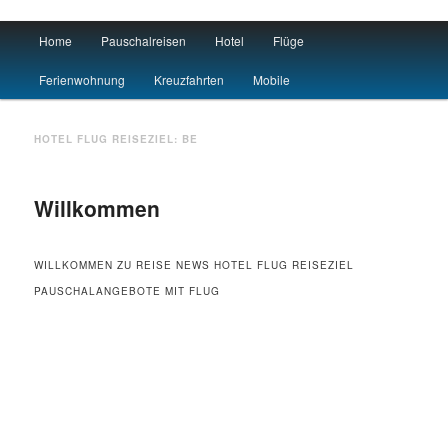
Main menu
Home
Pauschalreisen
Hotel
Flüge
Skip to primary content
Skip to secondary content
Urlaub
Ferienwohnung
Kreuzfahrten
Mobile
HOTEL FLUG REISEZIEL:
BE
Willkommen
WILLKOMMEN ZU REISE NEWS HOTEL FLUG REISEZIEL
PAUSCHALANGEBOTE MIT FLUG