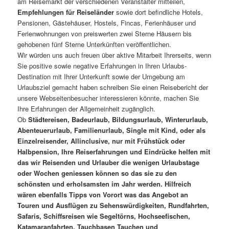
am Reisemarkt der verschiedenen Veranstalter mitteilen,
Empfehlungen für Reiseländer
sowie dort befindliche Hotels,
Pensionen, Gästehäuser, Hostels, Fincas, Ferienhäuser und
Ferienwohnungen von preiswerten zwei Sterne Häusern bis
gehobenen fünf Sterne Unterkünften veröffentlichen.
Wir würden uns auch freuen über aktive Mitarbeit Ihrerseits, wenn
Sie positive sowie negative Erfahrungen in Ihren Urlaubs-
Destination mit Ihrer Unterkunft sowie der Umgebung am
Urlaubsziel gemacht haben schreiben Sie einen Reisebericht der
unsere Webseitenbesucher interessieren könnte, machen Sie
Ihre Erfahrungen der Allgemeinheit zugänglich.
Ob
Städtereisen, Badeurlaub, Bildungsurlaub, Winterurlaub,
Abenteuerurlaub, Familienurlaub, Single mit Kind, oder als
Einzelreisender, Allinclusive, nur mit Frühstück oder
Halbpension, Ihre Reiserfahrungen und Eindrücke helfen mit
das wir Reisenden und Urlauber die wenigen Urlaubstage
oder Wochen geniessen können so das sie zu den
schönsten und erholsamsten im Jahr werden. Hilfreich
wären ebenfalls Tipps von Vorort was das Angebot an
Touren und Ausflügen zu Sehenswürdigkeiten, Rundfahrten,
Safaris, Schiffsreisen wie Segeltörns, Hochseefischen,
Katamaranfahrten, Tauchbasen Tauchen und