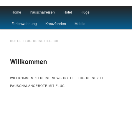
Main menu
Home
Pauschalreisen
Hotel
Flüge
Skip to primary content
Skip to secondary content
Urlaub
Ferienwohnung
Kreuzfahrten
Mobile
HOTEL FLUG REISEZIEL:
BH
Willkommen
WILLKOMMEN ZU REISE NEWS HOTEL FLUG REISEZIEL
PAUSCHALANGEBOTE MIT FLUG