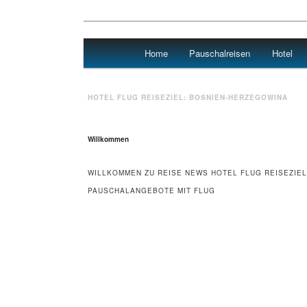
Main menu
Home
Pauschalreisen
Hotel
Skip to primary content
Skip to secondary content
Urlaub
HOTEL FLUG REISEZIEL:
BOSNIEN-HERZEGOWINA
Willkommen
WILLKOMMEN ZU REISE NEWS HOTEL FLUG REISEZIEL
PAUSCHALANGEBOTE MIT FLUG