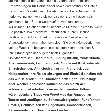
am Reisemarkt der verschiedenen Veranstalter mitteilen,
Empfehlungen für Reiseländer
sowie dort befindliche Hotels,
Pensionen, Gästehäuser, Hostels, Fincas, Ferienhäuser und
Ferienwohnungen von preiswerten zwei Sterne Häusern bis
gehobenen fünf Sterne Unterkünften veröffentlichen.
Wir würden uns auch freuen über aktive Mitarbeit Ihrerseits, wenn
Sie positive sowie negative Erfahrungen in Ihren Urlaubs-
Destination mit Ihrer Unterkunft sowie der Umgebung am
Urlaubsziel gemacht haben schreiben Sie einen Reisebericht der
unsere Webseitenbesucher interessieren könnte, machen Sie
Ihre Erfahrungen der Allgemeinheit zugänglich.
Ob
Städtereisen, Badeurlaub, Bildungsurlaub, Winterurlaub,
Abenteuerurlaub, Familienurlaub, Single mit Kind, oder als
Einzelreisender, Allinclusive, nur mit Frühstück oder
Halbpension, Ihre Reiserfahrungen und Eindrücke helfen mit
das wir Reisenden und Urlauber die wenigen Urlaubstage
oder Wochen geniessen können so das sie zu den
schönsten und erholsamsten im Jahr werden. Hilfreich
wären ebenfalls Tipps von Vorort was das Angebot an
Touren und Ausflügen zu Sehenswürdigkeiten, Rundfahrten,
Safaris, Schiffsreisen wie Segeltörns, Hochseefischen,
Katamaranfahrten, Tauchbasen Tauchen und