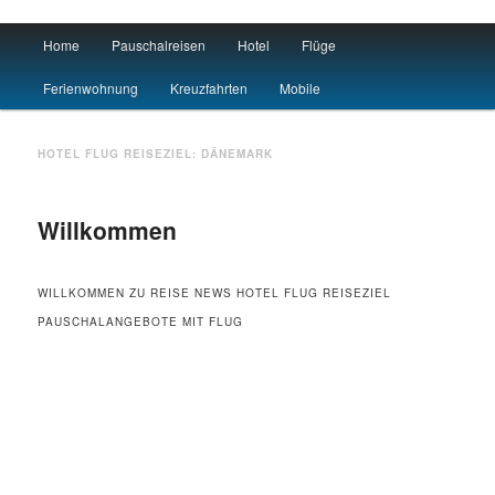
Main menu
Home
Pauschalreisen
Hotel
Flüge
Skip to primary content
Skip to secondary content
Urlaub
Ferienwohnung
Kreuzfahrten
Mobile
HOTEL FLUG REISEZIEL:
DÄNEMARK
Willkommen
WILLKOMMEN ZU REISE NEWS HOTEL FLUG REISEZIEL
PAUSCHALANGEBOTE MIT FLUG