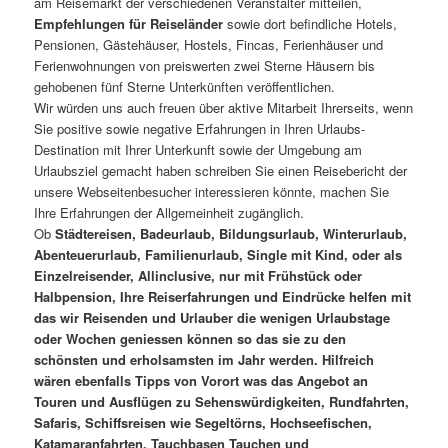
am Reisemarkt der verschiedenen Veranstalter mitteilen,
Empfehlungen für Reiseländer
sowie dort befindliche Hotels,
Pensionen, Gästehäuser, Hostels, Fincas, Ferienhäuser und
Ferienwohnungen von preiswerten zwei Sterne Häusern bis
gehobenen fünf Sterne Unterkünften veröffentlichen.
Wir würden uns auch freuen über aktive Mitarbeit Ihrerseits, wenn
Sie positive sowie negative Erfahrungen in Ihren Urlaubs-
Destination mit Ihrer Unterkunft sowie der Umgebung am
Urlaubsziel gemacht haben schreiben Sie einen Reisebericht der
unsere Webseitenbesucher interessieren könnte, machen Sie
Ihre Erfahrungen der Allgemeinheit zugänglich.
Ob
Städtereisen, Badeurlaub, Bildungsurlaub, Winterurlaub,
Abenteuerurlaub, Familienurlaub, Single mit Kind, oder als
Einzelreisender, Allinclusive, nur mit Frühstück oder
Halbpension, Ihre Reiserfahrungen und Eindrücke helfen mit
das wir Reisenden und Urlauber die wenigen Urlaubstage
oder Wochen geniessen können so das sie zu den
schönsten und erholsamsten im Jahr werden. Hilfreich
wären ebenfalls Tipps von Vorort was das Angebot an
Touren und Ausflügen zu Sehenswürdigkeiten, Rundfahrten,
Safaris, Schiffsreisen wie Segeltörns, Hochseefischen,
Katamaranfahrten, Tauchbasen Tauchen und