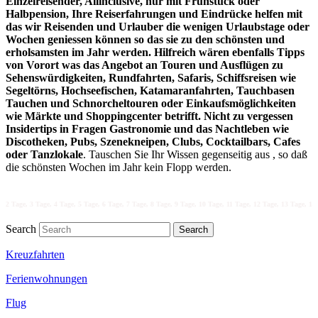
Einzelreisender, Allinclusive, nur mit Frühstück oder
Halbpension, Ihre Reiserfahrungen und Eindrücke helfen mit
das wir Reisenden und Urlauber die wenigen Urlaubstage oder
Wochen geniessen können so das sie zu den schönsten und
erholsamsten im Jahr werden. Hilfreich wären ebenfalls Tipps
von Vorort was das Angebot an Touren und Ausflügen zu
Sehenswürdigkeiten, Rundfahrten, Safaris, Schiffsreisen wie
Segeltörns, Hochseefischen, Katamaranfahrten, Tauchbasen
Tauchen und Schnorcheltouren oder Einkaufsmöglichkeiten
wie Märkte und Shoppingcenter betrifft. Nicht zu vergessen
Insidertips in Fragen Gastronomie und das Nachtleben wie
Discotheken, Pubs, Szenekneipen, Clubs, Cocktailbars, Cafes
oder Tanzlokale
. Tauschen Sie Ihr Wissen gegenseitig aus , so daß
die schönsten Wochen im Jahr kein Flopp werden.
age, 4 Tage, 5 Tage, 6 Tage, 7 Tage, 8 Tage, 9 Tage, 10 Tage, 11 Tage, 12 Tage, 13 Tage, 14 Tage, 15 Ta
Search
Kreuzfahrten
Ferienwohnungen
Flug