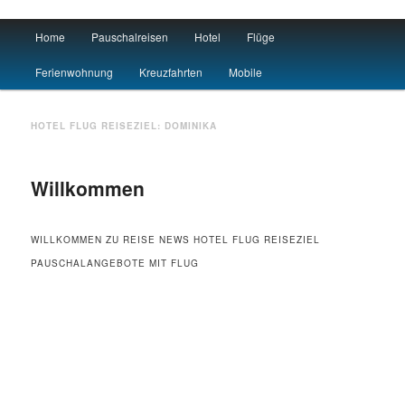
Main menu
Home
Pauschalreisen
Hotel
Flüge
Skip to primary content
Skip to secondary content
Urlaub
Ferienwohnung
Kreuzfahrten
Mobile
HOTEL FLUG REISEZIEL:
DOMINIKA
Willkommen
WILLKOMMEN ZU REISE NEWS HOTEL FLUG REISEZIEL
PAUSCHALANGEBOTE MIT FLUG