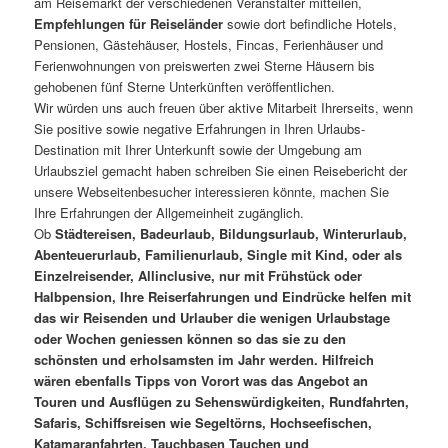
am Reisemarkt der verschiedenen Veranstalter mitteilen,
Empfehlungen für Reiseländer
sowie dort befindliche Hotels,
Pensionen, Gästehäuser, Hostels, Fincas, Ferienhäuser und
Ferienwohnungen von preiswerten zwei Sterne Häusern bis
gehobenen fünf Sterne Unterkünften veröffentlichen.
Wir würden uns auch freuen über aktive Mitarbeit Ihrerseits, wenn
Sie positive sowie negative Erfahrungen in Ihren Urlaubs-
Destination mit Ihrer Unterkunft sowie der Umgebung am
Urlaubsziel gemacht haben schreiben Sie einen Reisebericht der
unsere Webseitenbesucher interessieren könnte, machen Sie
Ihre Erfahrungen der Allgemeinheit zugänglich.
Ob
Städtereisen, Badeurlaub, Bildungsurlaub, Winterurlaub,
Abenteuerurlaub, Familienurlaub, Single mit Kind, oder als
Einzelreisender, Allinclusive, nur mit Frühstück oder
Halbpension, Ihre Reiserfahrungen und Eindrücke helfen mit
das wir Reisenden und Urlauber die wenigen Urlaubstage
oder Wochen geniessen können so das sie zu den
schönsten und erholsamsten im Jahr werden. Hilfreich
wären ebenfalls Tipps von Vorort was das Angebot an
Touren und Ausflügen zu Sehenswürdigkeiten, Rundfahrten,
Safaris, Schiffsreisen wie Segeltörns, Hochseefischen,
Katamaranfahrten, Tauchbasen Tauchen und