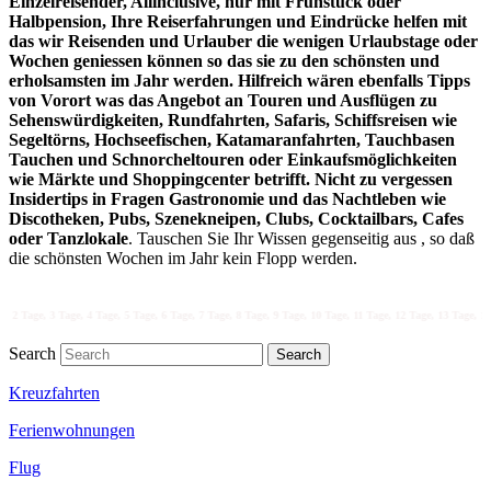
Einzelreisender, Allinclusive, nur mit Frühstück oder
Halbpension, Ihre Reiserfahrungen und Eindrücke helfen mit
das wir Reisenden und Urlauber die wenigen Urlaubstage oder
Wochen geniessen können so das sie zu den schönsten und
erholsamsten im Jahr werden. Hilfreich wären ebenfalls Tipps
von Vorort was das Angebot an Touren und Ausflügen zu
Sehenswürdigkeiten, Rundfahrten, Safaris, Schiffsreisen wie
Segeltörns, Hochseefischen, Katamaranfahrten, Tauchbasen
Tauchen und Schnorcheltouren oder Einkaufsmöglichkeiten
wie Märkte und Shoppingcenter betrifft. Nicht zu vergessen
Insidertips in Fragen Gastronomie und das Nachtleben wie
Discotheken, Pubs, Szenekneipen, Clubs, Cocktailbars, Cafes
oder Tanzlokale
. Tauschen Sie Ihr Wissen gegenseitig aus , so daß
die schönsten Wochen im Jahr kein Flopp werden.
Tage, 4 Tage, 5 Tage, 6 Tage, 7 Tage, 8 Tage, 9 Tage, 10 Tage, 11 Tage, 12 Tage, 13 Tage, 14 Tage, 15 T
Search
Kreuzfahrten
Ferienwohnungen
Flug