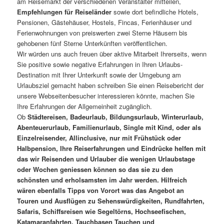
am Reisemarkt der verschiedenen Veranstalter mitteilen,
Empfehlungen für Reiseländer
sowie dort befindliche Hotels,
Pensionen, Gästehäuser, Hostels, Fincas, Ferienhäuser und
Ferienwohnungen von preiswerten zwei Sterne Häusern bis
gehobenen fünf Sterne Unterkünften veröffentlichen.
Wir würden uns auch freuen über aktive Mitarbeit Ihrerseits, wenn
Sie positive sowie negative Erfahrungen in Ihren Urlaubs-
Destination mit Ihrer Unterkunft sowie der Umgebung am
Urlaubsziel gemacht haben schreiben Sie einen Reisebericht der
unsere Webseitenbesucher interessieren könnte, machen Sie
Ihre Erfahrungen der Allgemeinheit zugänglich.
Ob
Städtereisen, Badeurlaub, Bildungsurlaub, Winterurlaub,
Abenteuerurlaub, Familienurlaub, Single mit Kind, oder als
Einzelreisender, Allinclusive, nur mit Frühstück oder
Halbpension, Ihre Reiserfahrungen und Eindrücke helfen mit
das wir Reisenden und Urlauber die wenigen Urlaubstage
oder Wochen geniessen können so das sie zu den
schönsten und erholsamsten im Jahr werden. Hilfreich
wären ebenfalls Tipps von Vorort was das Angebot an
Touren und Ausflügen zu Sehenswürdigkeiten, Rundfahrten,
Safaris, Schiffsreisen wie Segeltörns, Hochseefischen,
Katamaranfahrten, Tauchbasen Tauchen und