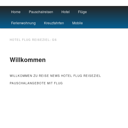
Main menu
Home
Pauschalreisen
Hotel
Flüge
Skip to primary content
Skip to secondary content
Urlaub
Ferienwohnung
Kreuzfahrten
Mobile
HOTEL FLUG REISEZIEL:
GS
Willkommen
WILLKOMMEN ZU REISE NEWS HOTEL FLUG REISEZIEL
PAUSCHALANGEBOTE MIT FLUG