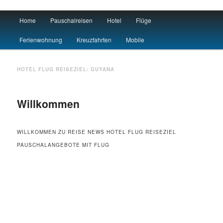
Main menu
Home
Pauschalreisen
Hotel
Flüge
Skip to primary content
Skip to secondary content
Urlaub
Ferienwohnung
Kreuzfahrten
Mobile
HOTEL FLUG REISEZIEL:
GUYANA
Willkommen
WILLKOMMEN ZU REISE NEWS HOTEL FLUG REISEZIEL
PAUSCHALANGEBOTE MIT FLUG