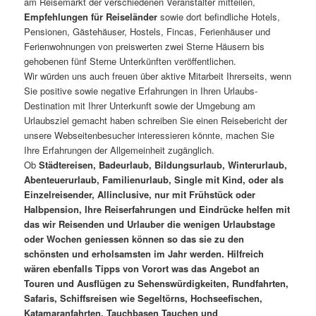
am Reisemarkt der verschiedenen Veranstalter mitteilen,
Empfehlungen für Reiseländer
sowie dort befindliche Hotels,
Pensionen, Gästehäuser, Hostels, Fincas, Ferienhäuser und
Ferienwohnungen von preiswerten zwei Sterne Häusern bis
gehobenen fünf Sterne Unterkünften veröffentlichen.
Wir würden uns auch freuen über aktive Mitarbeit Ihrerseits, wenn
Sie positive sowie negative Erfahrungen in Ihren Urlaubs-
Destination mit Ihrer Unterkunft sowie der Umgebung am
Urlaubsziel gemacht haben schreiben Sie einen Reisebericht der
unsere Webseitenbesucher interessieren könnte, machen Sie
Ihre Erfahrungen der Allgemeinheit zugänglich.
Ob
Städtereisen, Badeurlaub, Bildungsurlaub, Winterurlaub,
Abenteuerurlaub, Familienurlaub, Single mit Kind, oder als
Einzelreisender, Allinclusive, nur mit Frühstück oder
Halbpension, Ihre Reiserfahrungen und Eindrücke helfen mit
das wir Reisenden und Urlauber die wenigen Urlaubstage
oder Wochen geniessen können so das sie zu den
schönsten und erholsamsten im Jahr werden. Hilfreich
wären ebenfalls Tipps von Vorort was das Angebot an
Touren und Ausflügen zu Sehenswürdigkeiten, Rundfahrten,
Safaris, Schiffsreisen wie Segeltörns, Hochseefischen,
Katamaranfahrten, Tauchbasen Tauchen und