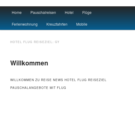
Main menu
Home
Pauschalreisen
Hotel
Flüge
Skip to primary content
Skip to secondary content
Urlaub
Ferienwohnung
Kreuzfahrten
Mobile
HOTEL FLUG REISEZIEL:
GY
Willkommen
WILLKOMMEN ZU REISE NEWS HOTEL FLUG REISEZIEL
PAUSCHALANGEBOTE MIT FLUG