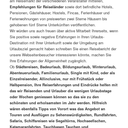
am Reisemarkt der verschiedenen Veranstalter mitteilen,
Empfehlungen für Reiseländer
sowie dort befindliche Hotels,
Pensionen, Gästehäuser, Hostels, Fincas, Ferienhäuser und
Ferienwohnungen von preiswerten zwei Sterne Häusern bis
gehobenen fünf Sterne Unterkünften veröffentlichen.
Wir würden uns auch freuen über aktive Mitarbeit Ihrerseits, wenn
Sie positive sowie negative Erfahrungen in Ihren Urlaubs-
Destination mit Ihrer Unterkunft sowie der Umgebung am
Urlaubsziel gemacht haben schreiben Sie einen Reisebericht der
unsere Webseitenbesucher interessieren könnte, machen Sie
Ihre Erfahrungen der Allgemeinheit zugänglich.
Ob
Städtereisen, Badeurlaub, Bildungsurlaub, Winterurlaub,
Abenteuerurlaub, Familienurlaub, Single mit Kind, oder als
Einzelreisender, Allinclusive, nur mit Frühstück oder
Halbpension, Ihre Reiserfahrungen und Eindrücke helfen mit
das wir Reisenden und Urlauber die wenigen Urlaubstage
oder Wochen geniessen können so das sie zu den
schönsten und erholsamsten im Jahr werden. Hilfreich
wären ebenfalls Tipps von Vorort was das Angebot an
Touren und Ausflügen zu Sehenswürdigkeiten, Rundfahrten,
Safaris, Schiffsreisen wie Segeltörns, Hochseefischen,
Katamaranfahrten, Tauchbasen Tauchen und