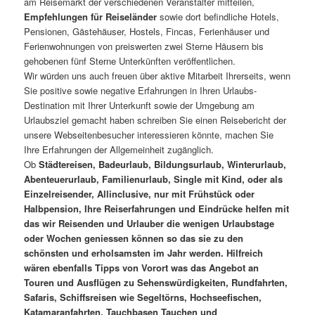
am Reisemarkt der verschiedenen Veranstalter mitteilen,
Empfehlungen für Reiseländer
sowie dort befindliche Hotels,
Pensionen, Gästehäuser, Hostels, Fincas, Ferienhäuser und
Ferienwohnungen von preiswerten zwei Sterne Häusern bis
gehobenen fünf Sterne Unterkünften veröffentlichen.
Wir würden uns auch freuen über aktive Mitarbeit Ihrerseits, wenn
Sie positive sowie negative Erfahrungen in Ihren Urlaubs-
Destination mit Ihrer Unterkunft sowie der Umgebung am
Urlaubsziel gemacht haben schreiben Sie einen Reisebericht der
unsere Webseitenbesucher interessieren könnte, machen Sie
Ihre Erfahrungen der Allgemeinheit zugänglich.
Ob
Städtereisen, Badeurlaub, Bildungsurlaub, Winterurlaub,
Abenteuerurlaub, Familienurlaub, Single mit Kind, oder als
Einzelreisender, Allinclusive, nur mit Frühstück oder
Halbpension, Ihre Reiserfahrungen und Eindrücke helfen mit
das wir Reisenden und Urlauber die wenigen Urlaubstage
oder Wochen geniessen können so das sie zu den
schönsten und erholsamsten im Jahr werden. Hilfreich
wären ebenfalls Tipps von Vorort was das Angebot an
Touren und Ausflügen zu Sehenswürdigkeiten, Rundfahrten,
Safaris, Schiffsreisen wie Segeltörns, Hochseefischen,
Katamaranfahrten, Tauchbasen Tauchen und