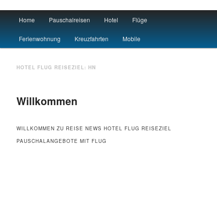
Main menu
Home
Pauschalreisen
Hotel
Flüge
Skip to primary content
Skip to secondary content
Urlaub
Ferienwohnung
Kreuzfahrten
Mobile
HOTEL FLUG REISEZIEL:
HN
Willkommen
WILLKOMMEN ZU REISE NEWS HOTEL FLUG REISEZIEL
PAUSCHALANGEBOTE MIT FLUG