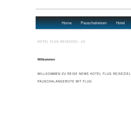
Main menu
Home
Pauschalreisen
Hotel
Skip to primary content
Skip to secondary content
Urlaub
HOTEL FLUG REISEZIEL:
JO
Willkommen
WILLKOMMEN ZU REISE NEWS HOTEL FLUG REISEZIEL
PAUSCHALANGEBOTE MIT FLUG