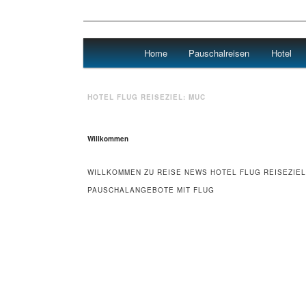
Main menu
Home
Pauschalreisen
Hotel
Skip to primary content
Skip to secondary content
Urlaub
HOTEL FLUG REISEZIEL:
MUC
Willkommen
WILLKOMMEN ZU REISE NEWS HOTEL FLUG REISEZIEL
PAUSCHALANGEBOTE MIT FLUG