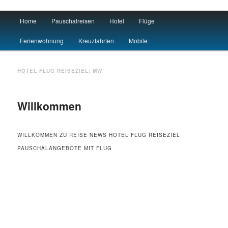
Main menu
Home
Pauschalreisen
Hotel
Flüge
Skip to primary content
Skip to secondary content
Urlaub
Ferienwohnung
Kreuzfahrten
Mobile
HOTEL FLUG REISEZIEL:
MW
Willkommen
WILLKOMMEN ZU REISE NEWS HOTEL FLUG REISEZIEL
PAUSCHALANGEBOTE MIT FLUG