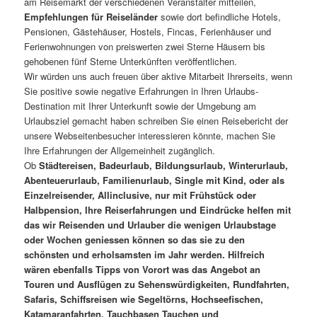
am Reisemarkt der verschiedenen Veranstalter mitteilen,
Empfehlungen für Reiseländer
sowie dort befindliche Hotels,
Pensionen, Gästehäuser, Hostels, Fincas, Ferienhäuser und
Ferienwohnungen von preiswerten zwei Sterne Häusern bis
gehobenen fünf Sterne Unterkünften veröffentlichen.
Wir würden uns auch freuen über aktive Mitarbeit Ihrerseits, wenn
Sie positive sowie negative Erfahrungen in Ihren Urlaubs-
Destination mit Ihrer Unterkunft sowie der Umgebung am
Urlaubsziel gemacht haben schreiben Sie einen Reisebericht der
unsere Webseitenbesucher interessieren könnte, machen Sie
Ihre Erfahrungen der Allgemeinheit zugänglich.
Ob
Städtereisen, Badeurlaub, Bildungsurlaub, Winterurlaub,
Abenteuerurlaub, Familienurlaub, Single mit Kind, oder als
Einzelreisender, Allinclusive, nur mit Frühstück oder
Halbpension, Ihre Reiserfahrungen und Eindrücke helfen mit
das wir Reisenden und Urlauber die wenigen Urlaubstage
oder Wochen geniessen können so das sie zu den
schönsten und erholsamsten im Jahr werden. Hilfreich
wären ebenfalls Tipps von Vorort was das Angebot an
Touren und Ausflügen zu Sehenswürdigkeiten, Rundfahrten,
Safaris, Schiffsreisen wie Segeltörns, Hochseefischen,
Katamaranfahrten, Tauchbasen Tauchen und