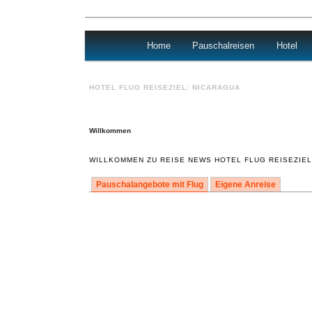
Main menu
Skip to primary content
Skip to secondary content
Home
Pauschalreisen
Hotel
Urlaub
HOTEL FLUG REISEZIEL:
NICARAGUA
Willkommen
WILLKOMMEN ZU REISE NEWS HOTEL FLUG REISEZIEL
Pauschalangebote mit Flug
Eigene Anreise