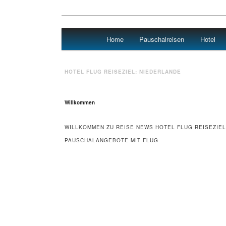
Main menu
Home
Pauschalreisen
Hotel
Skip to primary content
Skip to secondary content
Urlaub
HOTEL FLUG REISEZIEL:
NIEDERLANDE
Willkommen
WILLKOMMEN ZU REISE NEWS HOTEL FLUG REISEZIEL
PAUSCHALANGEBOTE MIT FLUG