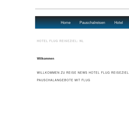
Main menu
Home
Pauschalreisen
Hotel
Skip to primary content
Skip to secondary content
Urlaub
HOTEL FLUG REISEZIEL:
NL
Willkommen
WILLKOMMEN ZU REISE NEWS HOTEL FLUG REISEZIEL
PAUSCHALANGEBOTE MIT FLUG