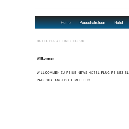
Main menu
Home
Pauschalreisen
Hotel
Skip to primary content
Skip to secondary content
Urlaub
HOTEL FLUG REISEZIEL:
OM
Willkommen
WILLKOMMEN ZU REISE NEWS HOTEL FLUG REISEZIEL
PAUSCHALANGEBOTE MIT FLUG