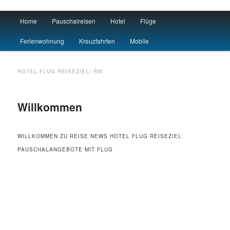
Main menu
Home
Pauschalreisen
Hotel
Flüge
Skip to primary content
Skip to secondary content
Urlaub
Ferienwohnung
Kreuzfahrten
Mobile
HOTEL FLUG REISEZIEL:
RW
Willkommen
WILLKOMMEN ZU REISE NEWS HOTEL FLUG REISEZIEL
PAUSCHALANGEBOTE MIT FLUG