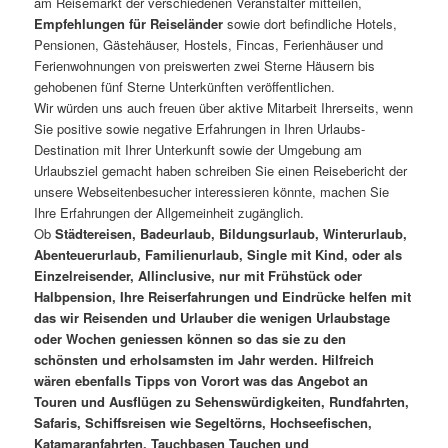
am Reisemarkt der verschiedenen Veranstalter mitteilen,
Empfehlungen für Reiseländer
sowie dort befindliche Hotels,
Pensionen, Gästehäuser, Hostels, Fincas, Ferienhäuser und
Ferienwohnungen von preiswerten zwei Sterne Häusern bis
gehobenen fünf Sterne Unterkünften veröffentlichen.
Wir würden uns auch freuen über aktive Mitarbeit Ihrerseits, wenn
Sie positive sowie negative Erfahrungen in Ihren Urlaubs-
Destination mit Ihrer Unterkunft sowie der Umgebung am
Urlaubsziel gemacht haben schreiben Sie einen Reisebericht der
unsere Webseitenbesucher interessieren könnte, machen Sie
Ihre Erfahrungen der Allgemeinheit zugänglich.
Ob
Städtereisen, Badeurlaub, Bildungsurlaub, Winterurlaub,
Abenteuerurlaub, Familienurlaub, Single mit Kind, oder als
Einzelreisender, Allinclusive, nur mit Frühstück oder
Halbpension, Ihre Reiserfahrungen und Eindrücke helfen mit
das wir Reisenden und Urlauber die wenigen Urlaubstage
oder Wochen geniessen können so das sie zu den
schönsten und erholsamsten im Jahr werden. Hilfreich
wären ebenfalls Tipps von Vorort was das Angebot an
Touren und Ausflügen zu Sehenswürdigkeiten, Rundfahrten,
Safaris, Schiffsreisen wie Segeltörns, Hochseefischen,
Katamaranfahrten, Tauchbasen Tauchen und