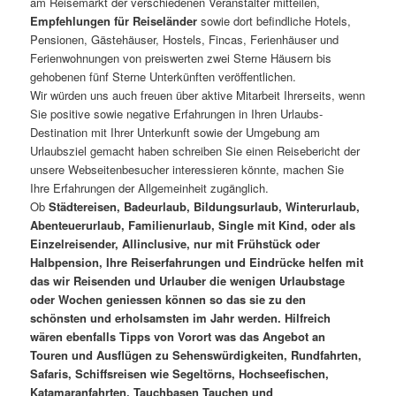
am Reisemarkt der verschiedenen Veranstalter mitteilen,
Empfehlungen für Reiseländer
sowie dort befindliche Hotels,
Pensionen, Gästehäuser, Hostels, Fincas, Ferienhäuser und
Ferienwohnungen von preiswerten zwei Sterne Häusern bis
gehobenen fünf Sterne Unterkünften veröffentlichen.
Wir würden uns auch freuen über aktive Mitarbeit Ihrerseits, wenn
Sie positive sowie negative Erfahrungen in Ihren Urlaubs-
Destination mit Ihrer Unterkunft sowie der Umgebung am
Urlaubsziel gemacht haben schreiben Sie einen Reisebericht der
unsere Webseitenbesucher interessieren könnte, machen Sie
Ihre Erfahrungen der Allgemeinheit zugänglich.
Ob
Städtereisen, Badeurlaub, Bildungsurlaub, Winterurlaub,
Abenteuerurlaub, Familienurlaub, Single mit Kind, oder als
Einzelreisender, Allinclusive, nur mit Frühstück oder
Halbpension, Ihre Reiserfahrungen und Eindrücke helfen mit
das wir Reisenden und Urlauber die wenigen Urlaubstage
oder Wochen geniessen können so das sie zu den
schönsten und erholsamsten im Jahr werden. Hilfreich
wären ebenfalls Tipps von Vorort was das Angebot an
Touren und Ausflügen zu Sehenswürdigkeiten, Rundfahrten,
Safaris, Schiffsreisen wie Segeltörns, Hochseefischen,
Katamaranfahrten, Tauchbasen Tauchen und