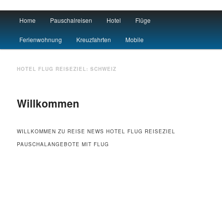
Main menu
Home
Pauschalreisen
Hotel
Flüge
Skip to primary content
Skip to secondary content
Urlaub
Ferienwohnung
Kreuzfahrten
Mobile
HOTEL FLUG REISEZIEL:
SCHWEIZ
Willkommen
WILLKOMMEN ZU REISE NEWS HOTEL FLUG REISEZIEL
PAUSCHALANGEBOTE MIT FLUG