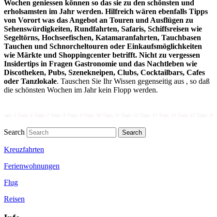
Wochen geniessen können so das sie zu den schönsten und
erholsamsten im Jahr werden. Hilfreich wären ebenfalls Tipps
von Vorort was das Angebot an Touren und Ausflügen zu
Sehenswürdigkeiten, Rundfahrten, Safaris, Schiffsreisen wie
Segeltörns, Hochseefischen, Katamaranfahrten, Tauchbasen
Tauchen und Schnorcheltouren oder Einkaufsmöglichkeiten
wie Märkte und Shoppingcenter betrifft. Nicht zu vergessen
Insidertips in Fragen Gastronomie und das Nachtleben wie
Discotheken, Pubs, Szenekneipen, Clubs, Cocktailbars, Cafes
oder Tanzlokale
. Tauschen Sie Ihr Wissen gegenseitig aus , so daß
die schönsten Wochen im Jahr kein Flopp werden.
6 Tage, 7 Tage, 8 Tage, 9 Tage, 10 Tage, 11 Tage, 12 Tage, 13 Tage, 14 Tage, 15 Tage, 16 Tage, 17 Tage,
Search
Kreuzfahrten
Ferienwohnungen
Flug
Reisen