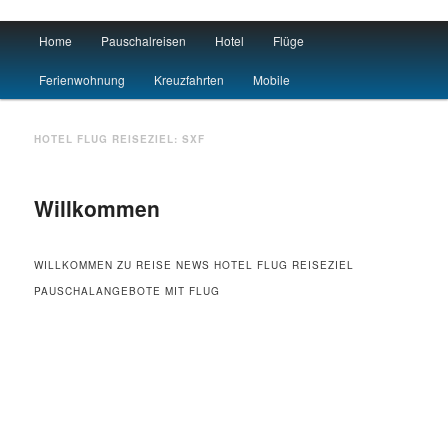
Main menu
Home
Pauschalreisen
Hotel
Flüge
Skip to primary content
Skip to secondary content
Urlaub
Ferienwohnung
Kreuzfahrten
Mobile
HOTEL FLUG REISEZIEL:
SXF
Willkommen
WILLKOMMEN ZU REISE NEWS HOTEL FLUG REISEZIEL
PAUSCHALANGEBOTE MIT FLUG