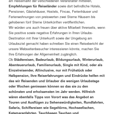
am Reisemarkt der verschiedenen Veranstalter mitteilen,
Empfehlungen für Reiseländer
sowie dort befindliche Hotels,
Pensionen, Gästehäuser, Hostels, Fincas, Ferienhäuser und
Ferienwohnungen von preiswerten zwei Sterne Häusern bis
gehobenen fünf Sterne Unterkünften veröffentlichen.
Wir würden uns auch freuen über aktive Mitarbeit Ihrerseits, wenn
Sie positive sowie negative Erfahrungen in Ihren Urlaubs-
Destination mit Ihrer Unterkunft sowie der Umgebung am
Urlaubsziel gemacht haben schreiben Sie einen Reisebericht der
unsere Webseitenbesucher interessieren könnte, machen Sie
Ihre Erfahrungen der Allgemeinheit zugänglich.
Ob
Städtereisen, Badeurlaub, Bildungsurlaub, Winterurlaub,
Abenteuerurlaub, Familienurlaub, Single mit Kind, oder als
Einzelreisender, Allinclusive, nur mit Frühstück oder
Halbpension, Ihre Reiserfahrungen und Eindrücke helfen mit
das wir Reisenden und Urlauber die wenigen Urlaubstage
oder Wochen geniessen können so das sie zu den
schönsten und erholsamsten im Jahr werden. Hilfreich
wären ebenfalls Tipps von Vorort was das Angebot an
Touren und Ausflügen zu Sehenswürdigkeiten, Rundfahrten,
Safaris, Schiffsreisen wie Segeltörns, Hochseefischen,
Katamaranfahrten, Tauchbasen Tauchen und