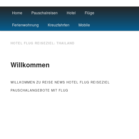
Main menu
Home
Pauschalreisen
Hotel
Flüge
Skip to primary content
Skip to secondary content
Urlaub
Ferienwohnung
Kreuzfahrten
Mobile
HOTEL FLUG REISEZIEL:
THAILAND
Willkommen
WILLKOMMEN ZU REISE NEWS HOTEL FLUG REISEZIEL
PAUSCHALANGEBOTE MIT FLUG