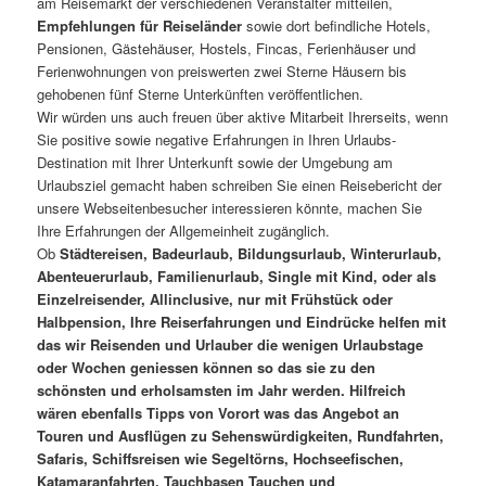
am Reisemarkt der verschiedenen Veranstalter mitteilen,
Empfehlungen für Reiseländer
sowie dort befindliche Hotels,
Pensionen, Gästehäuser, Hostels, Fincas, Ferienhäuser und
Ferienwohnungen von preiswerten zwei Sterne Häusern bis
gehobenen fünf Sterne Unterkünften veröffentlichen.
Wir würden uns auch freuen über aktive Mitarbeit Ihrerseits, wenn
Sie positive sowie negative Erfahrungen in Ihren Urlaubs-
Destination mit Ihrer Unterkunft sowie der Umgebung am
Urlaubsziel gemacht haben schreiben Sie einen Reisebericht der
unsere Webseitenbesucher interessieren könnte, machen Sie
Ihre Erfahrungen der Allgemeinheit zugänglich.
Ob
Städtereisen, Badeurlaub, Bildungsurlaub, Winterurlaub,
Abenteuerurlaub, Familienurlaub, Single mit Kind, oder als
Einzelreisender, Allinclusive, nur mit Frühstück oder
Halbpension, Ihre Reiserfahrungen und Eindrücke helfen mit
das wir Reisenden und Urlauber die wenigen Urlaubstage
oder Wochen geniessen können so das sie zu den
schönsten und erholsamsten im Jahr werden. Hilfreich
wären ebenfalls Tipps von Vorort was das Angebot an
Touren und Ausflügen zu Sehenswürdigkeiten, Rundfahrten,
Safaris, Schiffsreisen wie Segeltörns, Hochseefischen,
Katamaranfahrten, Tauchbasen Tauchen und