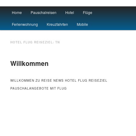
Main menu
Home
Pauschalreisen
Hotel
Flüge
Skip to primary content
Skip to secondary content
Urlaub
Ferienwohnung
Kreuzfahrten
Mobile
HOTEL FLUG REISEZIEL:
TN
Willkommen
WILLKOMMEN ZU REISE NEWS HOTEL FLUG REISEZIEL
PAUSCHALANGEBOTE MIT FLUG