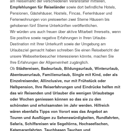
am Reisemarkt der verschiedenen Veranstalter mitteilen,
Empfehlungen für Reiseländer
sowie dort befindliche Hotels,
Pensionen, Gästehäuser, Hostels, Fincas, Ferienhäuser und
Ferienwohnungen von preiswerten zwei Sterne Häusern bis
gehobenen fünf Sterne Unterkünften veröffentlichen.
Wir würden uns auch freuen über aktive Mitarbeit Ihrerseits, wenn
Sie positive sowie negative Erfahrungen in Ihren Urlaubs-
Destination mit Ihrer Unterkunft sowie der Umgebung am
Urlaubsziel gemacht haben schreiben Sie einen Reisebericht der
unsere Webseitenbesucher interessieren könnte, machen Sie
Ihre Erfahrungen der Allgemeinheit zugänglich.
Ob
Städtereisen, Badeurlaub, Bildungsurlaub, Winterurlaub,
Abenteuerurlaub, Familienurlaub, Single mit Kind, oder als
Einzelreisender, Allinclusive, nur mit Frühstück oder
Halbpension, Ihre Reiserfahrungen und Eindrücke helfen mit
das wir Reisenden und Urlauber die wenigen Urlaubstage
oder Wochen geniessen können so das sie zu den
schönsten und erholsamsten im Jahr werden. Hilfreich
wären ebenfalls Tipps von Vorort was das Angebot an
Touren und Ausflügen zu Sehenswürdigkeiten, Rundfahrten,
Safaris, Schiffsreisen wie Segeltörns, Hochseefischen,
Katamaranfahrten, Tauchbasen Tauchen und