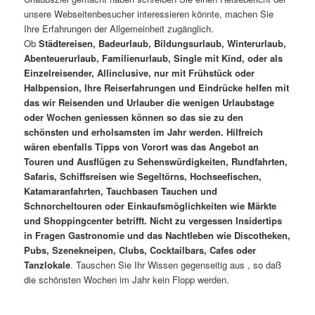
unsere Webseitenbesucher interessieren könnte, machen Sie
Ihre Erfahrungen der Allgemeinheit zugänglich.
Ob
Städtereisen, Badeurlaub, Bildungsurlaub, Winterurlaub,
Abenteuerurlaub, Familienurlaub, Single mit Kind, oder als
Einzelreisender, Allinclusive, nur mit Frühstück oder
Halbpension, Ihre Reiserfahrungen und Eindrücke helfen mit
das wir Reisenden und Urlauber die wenigen Urlaubstage
oder Wochen geniessen können so das sie zu den
schönsten und erholsamsten im Jahr werden. Hilfreich
wären ebenfalls Tipps von Vorort was das Angebot an
Touren und Ausflügen zu Sehenswürdigkeiten, Rundfahrten,
Safaris, Schiffsreisen wie Segeltörns, Hochseefischen,
Katamaranfahrten, Tauchbasen Tauchen und
Schnorcheltouren oder Einkaufsmöglichkeiten wie Märkte
und Shoppingcenter betrifft. Nicht zu vergessen Insidertips
in Fragen Gastronomie und das Nachtleben wie Discotheken,
Pubs, Szenekneipen, Clubs, Cocktailbars, Cafes oder
Tanzlokale
. Tauschen Sie Ihr Wissen gegenseitig aus , so daß
die schönsten Wochen im Jahr kein Flopp werden.