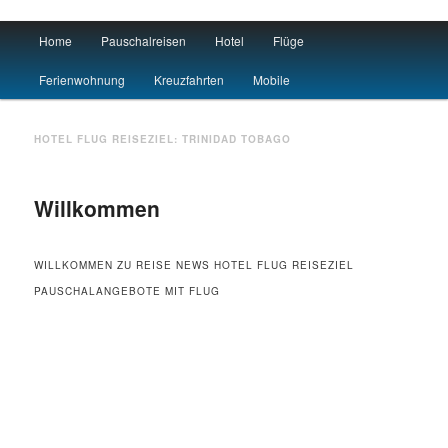
Main menu
Home
Pauschalreisen
Hotel
Flüge
Skip to primary content
Skip to secondary content
Urlaub
Ferienwohnung
Kreuzfahrten
Mobile
HOTEL FLUG REISEZIEL:
TRINIDAD TOBAGO
Willkommen
WILLKOMMEN ZU REISE NEWS HOTEL FLUG REISEZIEL
PAUSCHALANGEBOTE MIT FLUG