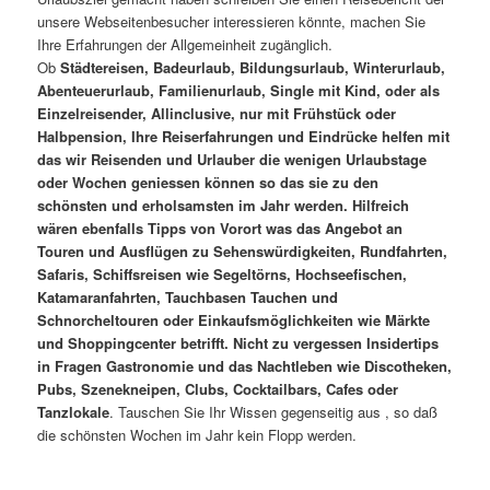
unsere Webseitenbesucher interessieren könnte, machen Sie
Ihre Erfahrungen der Allgemeinheit zugänglich.
Ob
Städtereisen, Badeurlaub, Bildungsurlaub, Winterurlaub,
Abenteuerurlaub, Familienurlaub, Single mit Kind, oder als
Einzelreisender, Allinclusive, nur mit Frühstück oder
Halbpension, Ihre Reiserfahrungen und Eindrücke helfen mit
das wir Reisenden und Urlauber die wenigen Urlaubstage
oder Wochen geniessen können so das sie zu den
schönsten und erholsamsten im Jahr werden. Hilfreich
wären ebenfalls Tipps von Vorort was das Angebot an
Touren und Ausflügen zu Sehenswürdigkeiten, Rundfahrten,
Safaris, Schiffsreisen wie Segeltörns, Hochseefischen,
Katamaranfahrten, Tauchbasen Tauchen und
Schnorcheltouren oder Einkaufsmöglichkeiten wie Märkte
und Shoppingcenter betrifft. Nicht zu vergessen Insidertips
in Fragen Gastronomie und das Nachtleben wie Discotheken,
Pubs, Szenekneipen, Clubs, Cocktailbars, Cafes oder
Tanzlokale
. Tauschen Sie Ihr Wissen gegenseitig aus , so daß
die schönsten Wochen im Jahr kein Flopp werden.