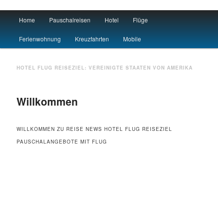
Main menu
Home
Pauschalreisen
Hotel
Flüge
Skip to primary content
Skip to secondary content
Urlaub
Ferienwohnung
Kreuzfahrten
Mobile
HOTEL FLUG REISEZIEL:
VEREINIGTE STAATEN VON AMERIKA
Willkommen
WILLKOMMEN ZU REISE NEWS HOTEL FLUG REISEZIEL
PAUSCHALANGEBOTE MIT FLUG