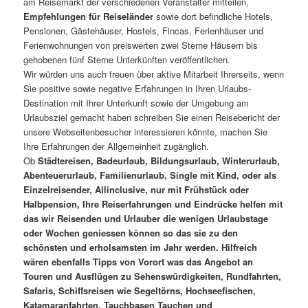
am Reisemarkt der verschiedenen Veranstalter mitteilen,
Empfehlungen für Reiseländer
sowie dort befindliche Hotels,
Pensionen, Gästehäuser, Hostels, Fincas, Ferienhäuser und
Ferienwohnungen von preiswerten zwei Sterne Häusern bis
gehobenen fünf Sterne Unterkünften veröffentlichen.
Wir würden uns auch freuen über aktive Mitarbeit Ihrerseits, wenn
Sie positive sowie negative Erfahrungen in Ihren Urlaubs-
Destination mit Ihrer Unterkunft sowie der Umgebung am
Urlaubsziel gemacht haben schreiben Sie einen Reisebericht der
unsere Webseitenbesucher interessieren könnte, machen Sie
Ihre Erfahrungen der Allgemeinheit zugänglich.
Ob
Städtereisen, Badeurlaub, Bildungsurlaub, Winterurlaub,
Abenteuerurlaub, Familienurlaub, Single mit Kind, oder als
Einzelreisender, Allinclusive, nur mit Frühstück oder
Halbpension, Ihre Reiserfahrungen und Eindrücke helfen mit
das wir Reisenden und Urlauber die wenigen Urlaubstage
oder Wochen geniessen können so das sie zu den
schönsten und erholsamsten im Jahr werden. Hilfreich
wären ebenfalls Tipps von Vorort was das Angebot an
Touren und Ausflügen zu Sehenswürdigkeiten, Rundfahrten,
Safaris, Schiffsreisen wie Segeltörns, Hochseefischen,
Katamaranfahrten, Tauchbasen Tauchen und