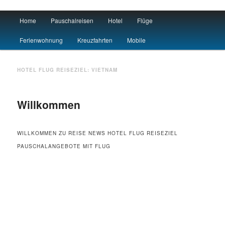
Main menu
Home
Pauschalreisen
Hotel
Flüge
Skip to primary content
Skip to secondary content
Urlaub
Ferienwohnung
Kreuzfahrten
Mobile
HOTEL FLUG REISEZIEL:
VIETNAM
Willkommen
WILLKOMMEN ZU REISE NEWS HOTEL FLUG REISEZIEL
PAUSCHALANGEBOTE MIT FLUG