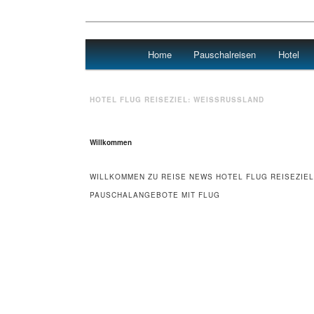
Main menu
Home
Pauschalreisen
Hotel
Skip to primary content
Skip to secondary content
Urlaub
HOTEL FLUG REISEZIEL:
WEISSRUSSLAND
Willkommen
WILLKOMMEN ZU REISE NEWS HOTEL FLUG REISEZIEL
PAUSCHALANGEBOTE MIT FLUG