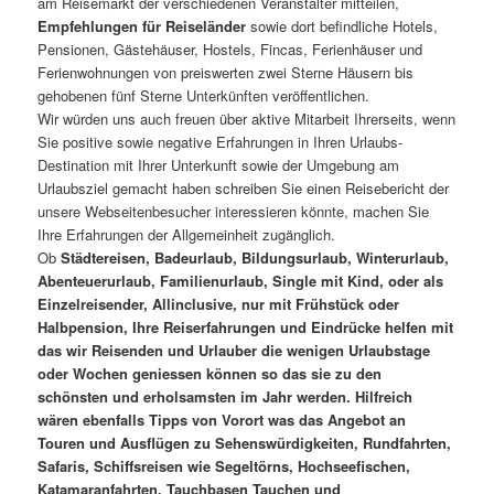
am Reisemarkt der verschiedenen Veranstalter mitteilen,
Empfehlungen für Reiseländer
sowie dort befindliche Hotels,
Pensionen, Gästehäuser, Hostels, Fincas, Ferienhäuser und
Ferienwohnungen von preiswerten zwei Sterne Häusern bis
gehobenen fünf Sterne Unterkünften veröffentlichen.
Wir würden uns auch freuen über aktive Mitarbeit Ihrerseits, wenn
Sie positive sowie negative Erfahrungen in Ihren Urlaubs-
Destination mit Ihrer Unterkunft sowie der Umgebung am
Urlaubsziel gemacht haben schreiben Sie einen Reisebericht der
unsere Webseitenbesucher interessieren könnte, machen Sie
Ihre Erfahrungen der Allgemeinheit zugänglich.
Ob
Städtereisen, Badeurlaub, Bildungsurlaub, Winterurlaub,
Abenteuerurlaub, Familienurlaub, Single mit Kind, oder als
Einzelreisender, Allinclusive, nur mit Frühstück oder
Halbpension, Ihre Reiserfahrungen und Eindrücke helfen mit
das wir Reisenden und Urlauber die wenigen Urlaubstage
oder Wochen geniessen können so das sie zu den
schönsten und erholsamsten im Jahr werden. Hilfreich
wären ebenfalls Tipps von Vorort was das Angebot an
Touren und Ausflügen zu Sehenswürdigkeiten, Rundfahrten,
Safaris, Schiffsreisen wie Segeltörns, Hochseefischen,
Katamaranfahrten, Tauchbasen Tauchen und