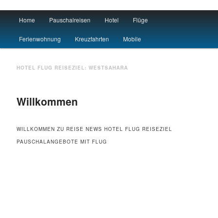
Main menu
Home
Pauschalreisen
Hotel
Flüge
Skip to primary content
Skip to secondary content
Urlaub
Ferienwohnung
Kreuzfahrten
Mobile
HOTEL FLUG REISEZIEL:
WESTSAHARA
Willkommen
WILLKOMMEN ZU REISE NEWS HOTEL FLUG REISEZIEL
PAUSCHALANGEBOTE MIT FLUG