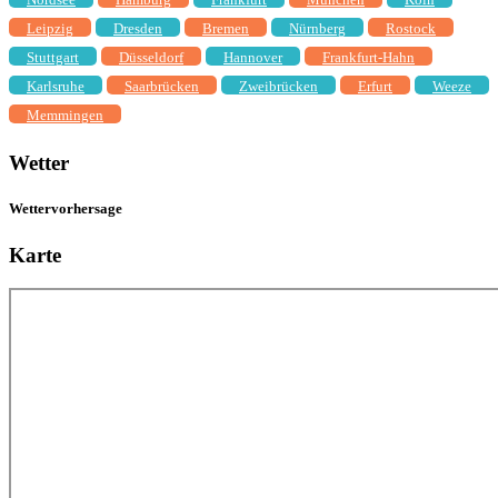
Leipzig
Dresden
Bremen
Nürnberg
Rostock
Stuttgart
Düsseldorf
Hannover
Frankfurt-Hahn
Karlsruhe
Saarbrücken
Zweibrücken
Erfurt
Weeze
Memmingen
Wetter
Wettervorhersage
Karte